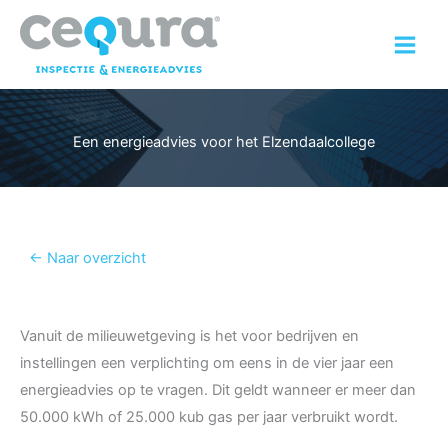
Ga
naar
de
inhoud
Een energieadvies voor het Elzendaalcollege
← Naar overzicht
Vanuit de milieuwetgeving is het voor bedrijven en
instellingen een verplichting om eens in de vier jaar een
energieadvies op te vragen. Dit geldt wanneer er meer dan
50.000 kWh of 25.000 kub gas per jaar verbruikt wordt.