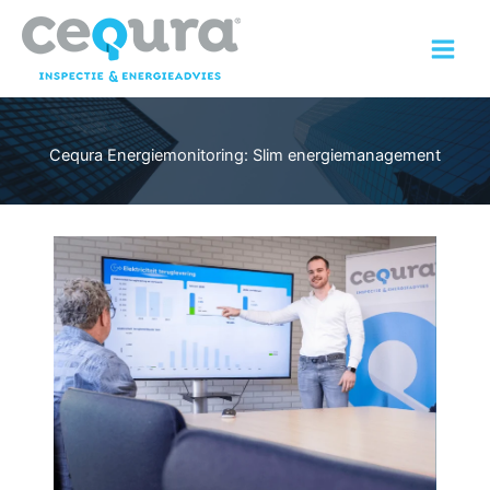
Ga
naar
de
inhoud
Cequra Energiemonitoring: Slim energiemanagement