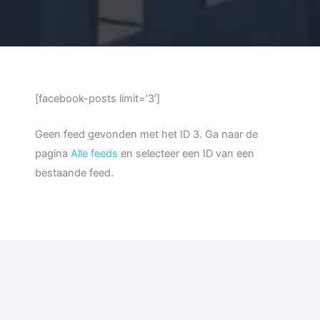
[facebook-posts limit=’3′]
Geen feed gevonden met het ID 3. Ga naar de
pagina
Alle feeds
en selecteer een ID van een
bestaande feed.