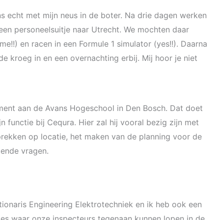
ns echt met mijn neus in de boter. Na drie dagen werken
een personeelsuitje naar Utrecht. We mochten daar
me!!) en racen in een Formule 1 simulator (yes!!). Daarna
 de kroeg in en een overnachting erbij. Mij hoor je niet
ent aan de Avans Hogeschool in Den Bosch. Dat doet
jn functie bij Cequra. Hier zal hij vooral bezig zijn met
prekken op locatie, het maken van de planning voor de
mende vragen.
ionaris Engineering Elektrotechniek en ik heb ook een
cies waar onze inspecteurs tegenaan kunnen lopen in de