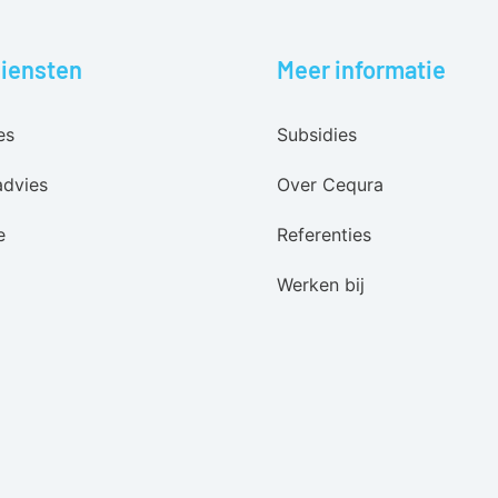
iensten
Meer informatie
es
Subsidies
advies
Over Cequra
e
Referenties
Werken bij