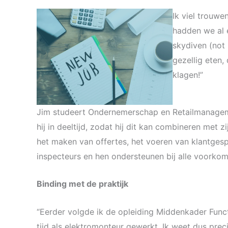
Ik viel trouwe
hadden we al 
skydiven (not 
gezellig eten,
klagen!”
Jim studeert Ondernemerschap en Retailmanagem
hij in deeltijd, zodat hij dit kan combineren met zi
het maken van offertes, het voeren van klantges
inspecteurs en hen ondersteunen bij alle voorko
Binding met de praktijk
“Eerder volgde ik de opleiding Middenkader Funct
tijd als elektromonteur gewerkt. Ik weet dus pre