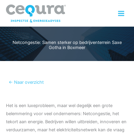
Ga
naar
de
inhoud
Netcongestie: Samen sterker op bedrijventerrein Saxe
Gotha in Boxmeer
← Naar overzicht
Het is een luxeprobleem, maar wel degelijk een grote
belemmering voor veel ondernemers: Netcongestie, het
tekort aan energie. Bedrijven willen uitbreiden, innoveren en
verduurzamen, maar het elektriciteitsnetwerk kan de vraag